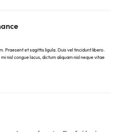
nance
raesent et sagittis ligula. Duis vel tincidunt libero.
mi nisl congue lacus, dictum aliquam nisl neque vitae