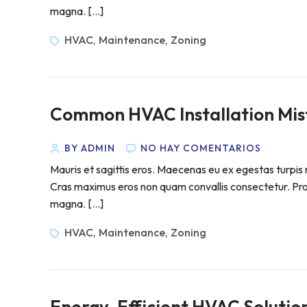
magna. […]
HVAC
Maintenance
Zoning
,
,
Common HVAC Installation Mist
BY ADMIN
NO HAY COMENTARIOS
Mauris et sagittis eros. Maecenas eu ex egestas turpis m
Cras maximus eros non quam convallis consectetur. Proin 
magna. […]
HVAC
Maintenance
Zoning
,
,
Energy-Efficient HVAC Solutio