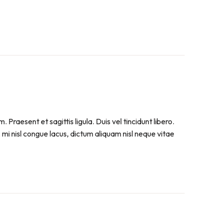
raesent et sagittis ligula. Duis vel tincidunt libero.
mi nisl congue lacus, dictum aliquam nisl neque vitae