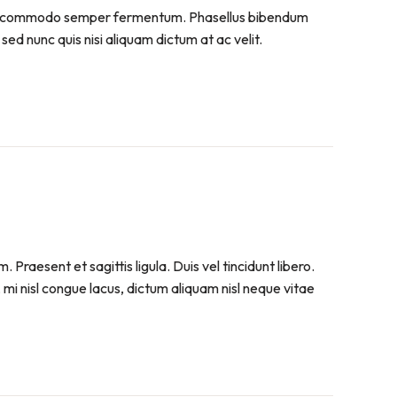
. Sed commodo semper fermentum. Phasellus bibendum
sed nunc quis nisi aliquam dictum at ac velit.
raesent et sagittis ligula. Duis vel tincidunt libero.
mi nisl congue lacus, dictum aliquam nisl neque vitae