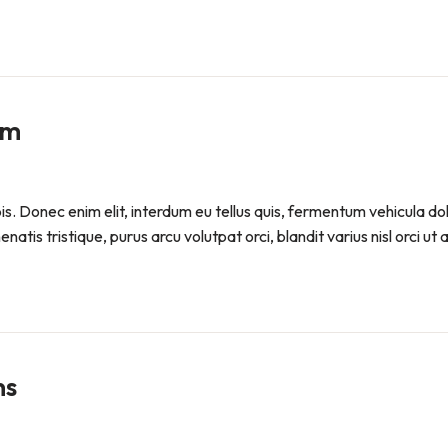
em
pis. Donec enim elit, interdum eu tellus quis, fermentum vehicula d
atis tristique, purus arcu volutpat orci, blandit varius nisl orci ut
ns