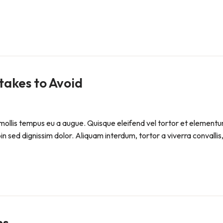
akes to Avoid
ollis tempus eu a augue. Quisque eleifend vel tortor et elementum. P
sed dignissim dolor. Aliquam interdum, tortor a viverra convallis, 
ns