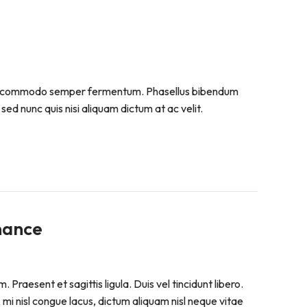
. Sed commodo semper fermentum. Phasellus bibendum
sed nunc quis nisi aliquam dictum at ac velit.
nance
raesent et sagittis ligula. Duis vel tincidunt libero.
mi nisl congue lacus, dictum aliquam nisl neque vitae