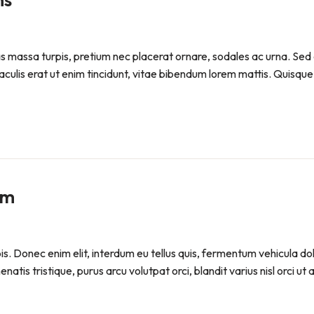
Cras massa turpis, pretium nec placerat ornare, sodales ac urna
iaculis erat ut enim tincidunt, vitae bibendum lorem mattis. Quisque 
em
pis. Donec enim elit, interdum eu tellus quis, fermentum vehicula d
atis tristique, purus arcu volutpat orci, blandit varius nisl orci ut