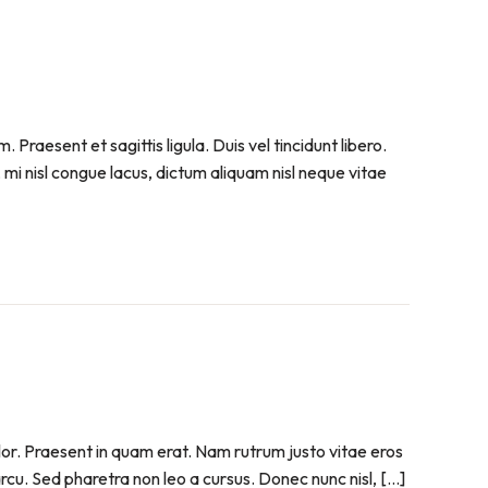
raesent et sagittis ligula. Duis vel tincidunt libero.
mi nisl congue lacus, dictum aliquam nisl neque vitae
olor. Praesent in quam erat. Nam rutrum justo vitae eros
 arcu. Sed pharetra non leo a cursus. Donec nunc nisl, […]