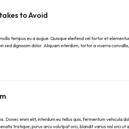
akes to Avoid
ollis tempus eu a augue. Quisque eleifend vel tortor et elementum. P
sed dignissim dolor. Aliquam interdum, tortor a viverra convallis, 
em
pis. Donec enim elit, interdum eu tellus quis, fermentum vehicula d
atis tristique, purus arcu volutpat orci, blandit varius nisl orci ut