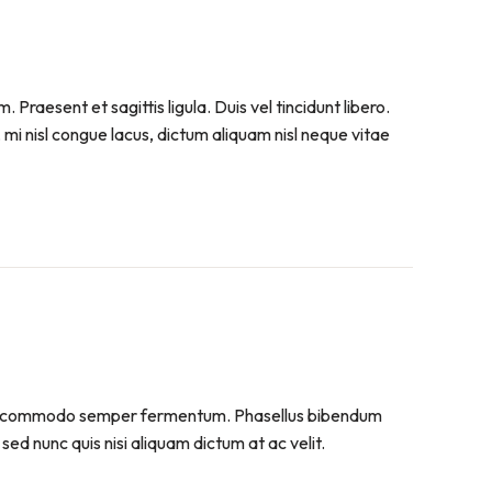
raesent et sagittis ligula. Duis vel tincidunt libero.
mi nisl congue lacus, dictum aliquam nisl neque vitae
. Sed commodo semper fermentum. Phasellus bibendum
sed nunc quis nisi aliquam dictum at ac velit.