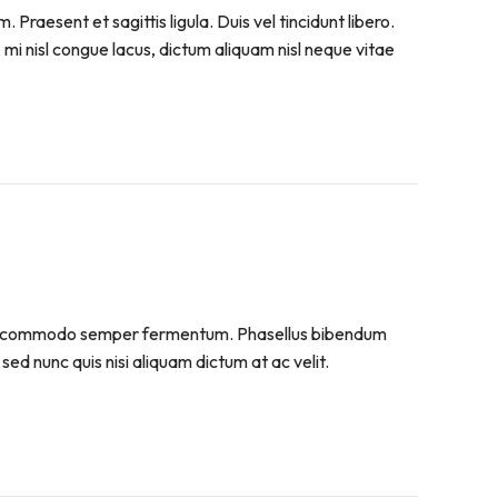
raesent et sagittis ligula. Duis vel tincidunt libero.
mi nisl congue lacus, dictum aliquam nisl neque vitae
. Sed commodo semper fermentum. Phasellus bibendum
sed nunc quis nisi aliquam dictum at ac velit.